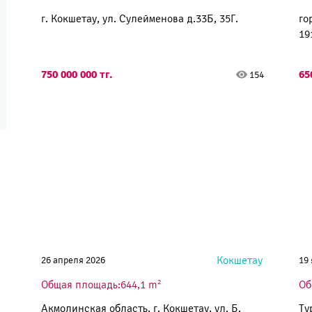
г. Кокшетау, ул. Сулейменова д.33Б, 35Г.
го
19
750 000 000 тг.
65
154
Кокшетау
26 апреля 2026
19
2
Общая площадь:644,1 m
Об
Акмолинская область, г. Кокшетау, ул. Б.
Ту