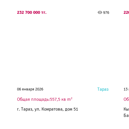
232 700 000 тг.
22
976
Тараз
06 января 2026
13
2
Общая площадь:557,5 кв m
Об
г. Тараз, ул. Комратова, дом 51
Кы
Ба