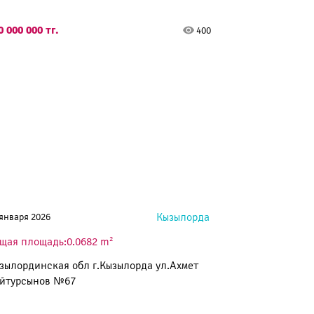
0 000 000 тг.
400
Кызылорда
 января 2026
2
щая площадь:0.0682 m
зылординская обл г.Кызылорда ул.Ахмет
йтурсынов №67