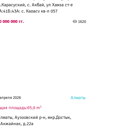
о.Карасуский, с. Акбай, ул Хамза ст-е
А;41Б;43А; с. Карасу кв-л 057
0 000 000 тг.
1620
Алматы
 апреля 2026
2
щая площадь:65,9 m
Алматы, Ауэзовский р-н, мкр.Достык,
.Акжайнак, д.22а