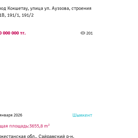
род Кокшетау, улица ул. Ауэзова, строения
1В, 191/1, 191/2
0 000 000 тг.
201
Шымкент
 января 2026
2
щая площадь:3655,8 m
ркестанская обл., Сайрамский р-н,